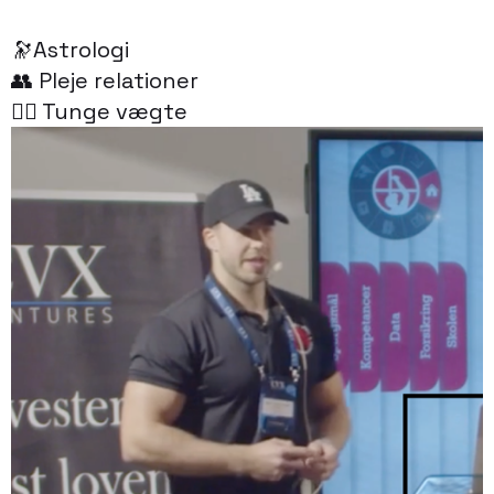
🔭Astrologi
👥 Pleje relationer
🏋🏻 Tunge vægte